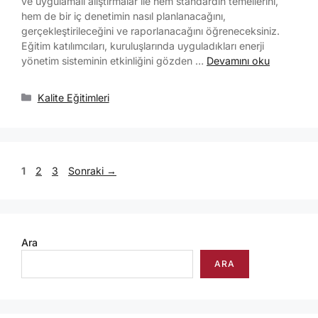
ve uygulamalı alıştırmalar ile hem standardın temellerini,
hem de bir iç denetimin nasıl planlanacağını,
gerçekleştirileceğini ve raporlanacağını öğreneceksiniz.
Eğitim katılımcıları, kuruluşlarında uyguladıkları enerji
yönetim sisteminin etkinliğini gözden …
Devamını oku
Kalite Eğitimleri
1
2
3
Sonraki
→
Ara
ARA