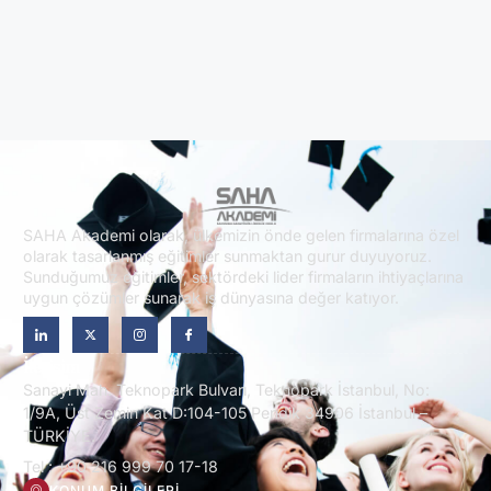
SAHA Akademi olarak, ülkemizin önde gelen firmalarına özel
olarak tasarlanmış eğitimler sunmaktan gurur duyuyoruz.
Sunduğumuz eğitimler, sektördeki lider firmaların ihtiyaçlarına
uygun çözümler sunarak iş dünyasına değer katıyor.
İletişim
Sanayi Mah. Teknopark Bulvarı, Teknopark İstanbul, No:
1/9A, Üst Zemin Kat D:104-105 Pendik 34906 İstanbul –
TÜRKİYE.
Tel : +90 216 999 70 17-18
KONUM BILGILERI