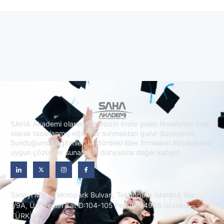
SAHA Akademi olarak, ülkemizin önde gelen firmalarına özel
olarak tasarlanmış eğitimler sunmaktan gurur duyuyoruz.
Sunduğumuz eğitimler, sektördeki lider firmaların ihtiyaçlarına
uygun çözümler sunarak iş dünyasına değer katıyor.
İletişim
Sanayi Mah. Teknopark Bulvarı, Teknopark İstanbul, No:
1/9A, Üst Zemin Kat D:104-105 Pendik 34906 İstanbul –
TÜRKİYE.