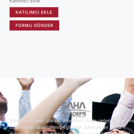
Katılımcı Ekle
KATILIMCI EKLE
FORMU GÖNDER
SAHA Akademi olarak, ülkemizin önde gelen firmaların
özel olarak tasarlanmış eğitimler sunmaktan gurur
duyuyoruz. Sunduğumuz eğitimler, sektördeki lider