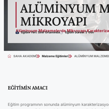
ALÜMİNYUM M
MİKROYAPI
Alüminyum Malzemelerde Mikroyapı Karakteriza
Eğitim Yeri: Sınıf Ortamında
Eğitim Süresi: 2 Gün
SAHA AKADEMİ
Malzeme Eğitimleri
ALÜMİNYUM MALZEMEL
EĞİTİMİN AMACI
Eğitim programının sonunda alüminyum karakterizasyo