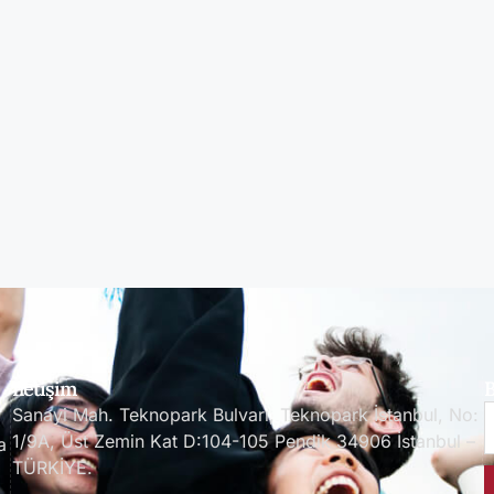
İletişim
B
Sanayi Mah. Teknopark Bulvarı, Teknopark İstanbul, No:
1/9A, Üst Zemin Kat D:104-105 Pendik 34906 İstanbul –
a
TÜRKİYE.