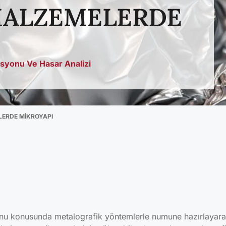
ALZEMELERDE
syonu Ve Hasar Analizi
ERDE MİKROYAPI
nu konusunda metalografik yöntemlerle numune hazırlayar