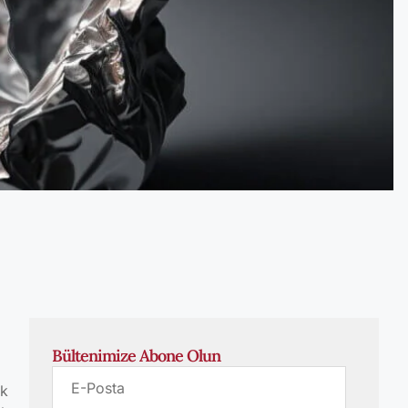
Bültenimize Abone Olun
ak