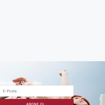
ültenimize Abone Olun
ABONE OL